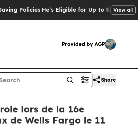
 Policies
He’s Eligible for Up to $480,000 After
View all
Provided by AGP
Share
ole lors de la 16e
ux de Wells Fargo le 11