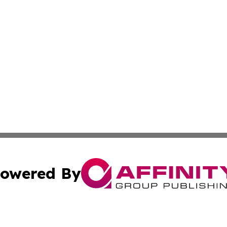
owered By
ubmit Press Release
Terms & Conditions
Copyright/DMCA