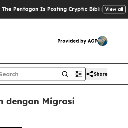
gon Is Posting Cryptic Biblical Messages on Soc
View all
Provided by AGP
Share
 dengan Migrasi