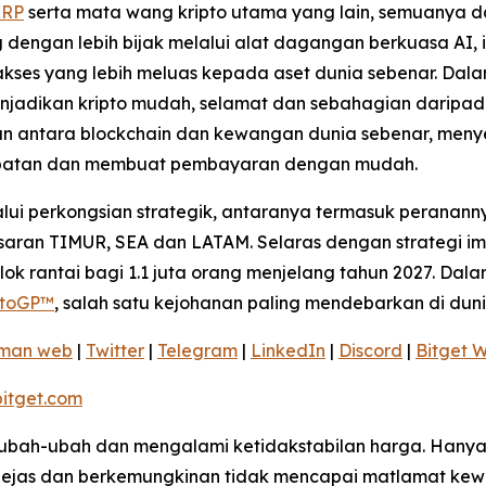
XRP
serta mata wang kripto utama yang lain, semuanya da
gan lebih bijak melalui alat dagangan berkuasa AI, int
akses yang lebih meluas kepada aset dunia sebenar. Dalam
enjadikan kripto mudah, selamat dan sebahagian daripa
tan antara blockchain dan kewangan dunia sebenar, meny
apatan dan membuat pembayaran dengan mudah.
ui perkongsian strategik, antaranya termasuk peranann
aran TIMUR, SEA dan LATAM. Selaras dengan strategi imp
k rantai bagi 1.1 juta orang menjelang tahun 2027. Dal
toGP™
, salah satu kejohanan paling mendebarkan di duni
man web
|
Twitter
|
Telegram
|
LinkedIn
|
Discord
|
Bitget W
itget.com
berubah-ubah dan mengalami ketidakstabilan harga. Han
erjejas dan berkemungkinan tidak mencapai matlamat k