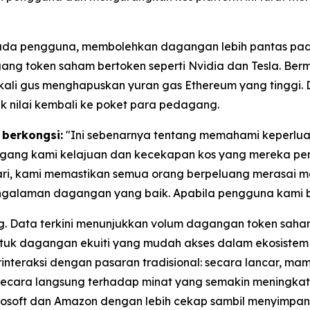
pada pengguna, membolehkan dagangan lebih pantas pada
ng token saham bertoken seperti Nvidia dan Tesla. Bermul
ekali gus menghapuskan yuran gas Ethereum yang tingg
ak nilai kembali ke poket para pedagang.
 berkongsi:
"Ini sebenarnya tentang memahami keperlua
ang kami kelajuan dan kecekapan kos yang mereka perl
i, kami memastikan semua orang berpeluang merasai ma
alaman dagangan yang baik. Apabila pengguna kami ber
g. Data terkini menunjukkan volum dagangan token sah
k dagangan ekuiti yang mudah akses dalam ekosistem k
teraksi dengan pasaran tradisional: secara lancar, mamp
s secara langsung terhadap minat yang semakin meningka
crosoft dan Amazon dengan lebih cekap sambil menyimpan 