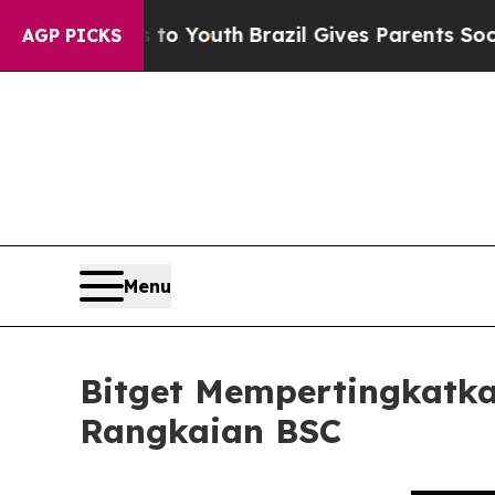
Harms to Youth
Brazil Gives Parents Social Media 
AGP PICKS
Menu
Bitget Mempertingkatk
Rangkaian BSC