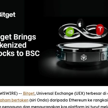
NEWSWIRE) --
Bitget
, Universal Exchange (UEX) terbesar
saham bertoken
(siri Ondo) daripada Ethereum ke rangkaia
 pengguna dan mengurangkan kos platform ini turut me