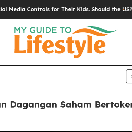
Controls for Their Kids. Should the US?
The Penta
an Dagangan Saham Bertoken