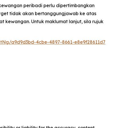
kewangan peribadi perlu dipertimbangkan
Bitget tidak akan bertanggungjawab ke atas
t kewangan. Untuk maklumat lanjut, sila rujuk
ntNg/a9d9d3bd-4cbe-4897-8661-e8e9f28611d7
ility or liability for the accuracy, content,