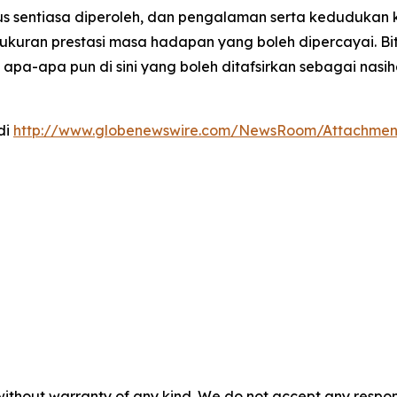
s sentiasa diperoleh, dan pengalaman serta kedudukan 
ah ukuran prestasi masa hadapan yang boleh dipercayai. 
pa-apa pun di sini yang boleh ditafsirkan sebagai nasiha
di
http://www.globenewswire.com/NewsRoom/Attachme
without warranty of any kind. We do not accept any responsib