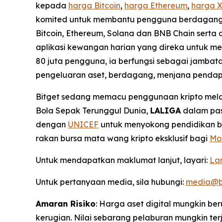
kepada
harga Bitcoin
,
harga Ethereum
,
harga 
komited untuk membantu pengguna berdagang den
Bitcoin, Ethereum, Solana dan BNB Chain serta 
aplikasi kewangan harian yang direka untuk m
80 juta pengguna, ia berfungsi sebagai jamba
pengeluaran aset, berdagang, menjana pend
Bitget sedang memacu penggunaan kripto melal
Bola Sepak Terunggul Dunia,
LALIGA
dalam pas
dengan
UNICEF
untuk menyokong pendidikan blo
rakan bursa mata wang kripto eksklusif bagi
Mo
Untuk mendapatkan maklumat lanjut, layari:
La
Untuk pertanyaan media, sila hubungi:
media@b
Amaran Risiko
: Harga aset digital mungkin 
kerugian. Nilai sebarang pelaburan mungkin t