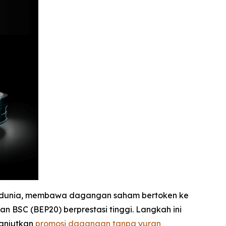
 di dunia, membawa dagangan saham bertoken ke
n BSC (BEP20) berprestasi tinggi. Langkah ini
lanjutkan
promosi dagangan tanpa yuran