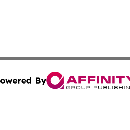
owered By
ubmit Press Release
Terms & Conditions
Copyright/DMCA
 Inc. dba Affinity Group Publishing & My Guide to Lifestyl
Cookie Settings / Your Privacy Choices