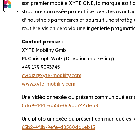
son premier modèle XYTE ONE, la marque est fidè
structure carrossée protectrice avec les avantag
d’industriels partenaires et poursuit une stratégi
routière Vision Zero via une ingénierie pragmat
Contact presse :
XYTE Mobility GmbH
M. Christoph Walz (Direction marketing)
+49 179 9093745
cwalz@xyte-mobility.com
www.xyte-mobility.com
Une vidéo annexée au présent communiqué est di
0da9-444f-a55b-0c9bc744deb8
Une photo annexée au présent communiqué est di
65b2-4f1b-9efe-d0580dd1eb15