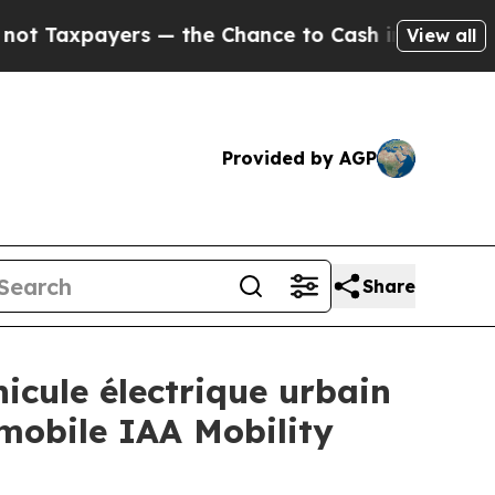
payers — the Chance to Cash in on Publicly Owne
View all
Provided by AGP
Share
icule électrique urbain
omobile IAA Mobility