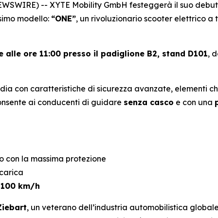
WIRE) -- XYTE Mobility GmbH festeggerà il suo debutto u
ssimo modello:
“ONE”
, un rivoluzionario scooter elettrico a 
e alle ore 11:00 presso il padiglione B2, stand D101
, 
dia con caratteristiche di sicurezza avanzate, elementi c
consente ai conducenti di guidare
senza casco
e con una
co con la massima protezione
icarica
a
100 km/h
Ziebart
, un veterano dell’industria automobilistica global