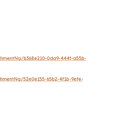
chmentNg/b368e210-0da9-444f-a55b-
hmentNg/52e0e155-65b2-4f1b-9efe-