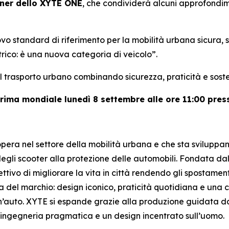
ner dello XYTE ONE
, che condividerà alcuni approfondimen
 standard di riferimento per la mobilità urbana sicura, so
trico: è una nuova categoria di veicolo”.
l trasporto urbano combinando sicurezza, praticità e sost
prima mondiale lunedì 8 settembre alle ore 11:00 pres
ra nel settore della mobilità urbana e che sta sviluppand
 degli scooter alla protezione delle automobili. Fondata da
ivo di migliorare la vita in città rendendo gli spostamenti pe
del marchio: design iconico, praticità quotidiana e una cel
’auto. XYTE si espande grazie alla produzione guidata dai p
ingegneria pragmatica e un design incentrato sull’uomo.