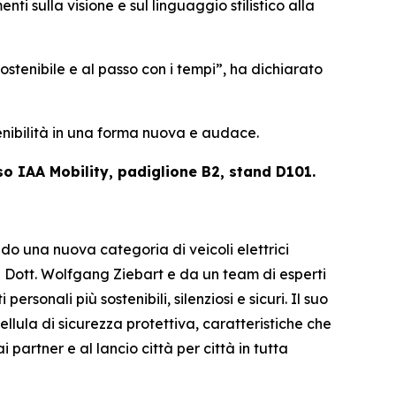
ti sulla visione e sul linguaggio stilistico alla
stenibile e al passo con i tempi”,
ha dichiarato
enibilità in una forma nuova e audace.
so IAA Mobility, padiglione B2, stand D101.
o una nuova categoria di veicoli elettrici
l Dott. Wolfgang Ziebart e da un team di esperti
rsonali più sostenibili, silenziosi e sicuri. Il suo
lula di sicurezza protettiva, caratteristiche che
artner e al lancio città per città in tutta