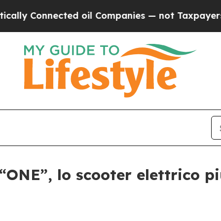
 Connected oil Companies — not Taxpayers — the C
ONE”, lo scooter elettrico p