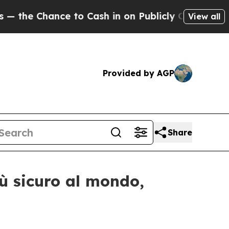
hance to Cash in on Publicly Owned oil
Five Que
View all
Provided by AGP
Share
iù sicuro al mondo,